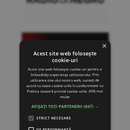
×
Acest site web folosește
cookie-uri
Acest site web folosește cookie-uri pentru a
îmbunătăți experiența utilizatorului. Prin
utilizarea site-ului nostru web, sunteți de
acord cu toate cookie-urile în conformitate cu
Politica noastră privind cookie-urile.
Află mai
multe
AFIȘAȚI TOȚI PARTENERII
(847) →
STRICT NECESARE
DE PERFORMANȚĂ