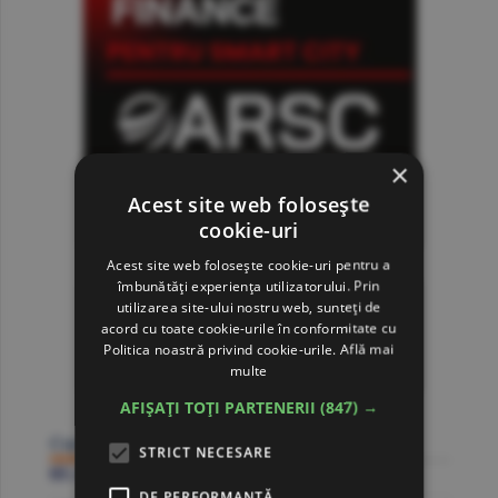
×
Acest site web folosește
cookie-uri
Acest site web folosește cookie-uri pentru a
îmbunătăți experiența utilizatorului. Prin
utilizarea site-ului nostru web, sunteți de
acord cu toate cookie-urile în conformitate cu
Politica noastră privind cookie-urile.
Află mai
multe
AFIȘAȚI TOȚI PARTENERII
(847) →
Curs valutar BNR
STRICT NECESARE
05 Aug. 2026
DE PERFORMANȚĂ