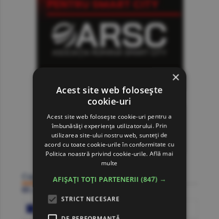
×
Acest site web folosește
cookie-uri
Acest site web folosește cookie-uri pentru a
îmbunătăți experiența utilizatorului. Prin
utilizarea site-ului nostru web, sunteți de
acord cu toate cookie-urile în conformitate cu
Politica noastră privind cookie-urile.
Află mai
multe
Curs valutar BNR
AFIȘAȚI TOȚI PARTENERII
(847) →
05 Aug. 2026
STRICT NECESARE
Euro
5.2489
DE PERFORMANȚĂ