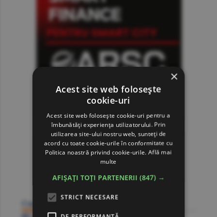
×
Acest site web folosește
cookie-uri
Acest site web folosește cookie-uri pentru a
îmbunătăți experiența utilizatorului. Prin
utilizarea site-ului nostru web, sunteți de
acord cu toate cookie-urile în conformitate cu
Politica noastră privind cookie-urile.
Află mai
multe
AFIȘAȚI TOȚI PARTENERII
(847) →
STRICT NECESARE
Curs valutar BNR
05 Aug. 2026
DE PERFORMANȚĂ