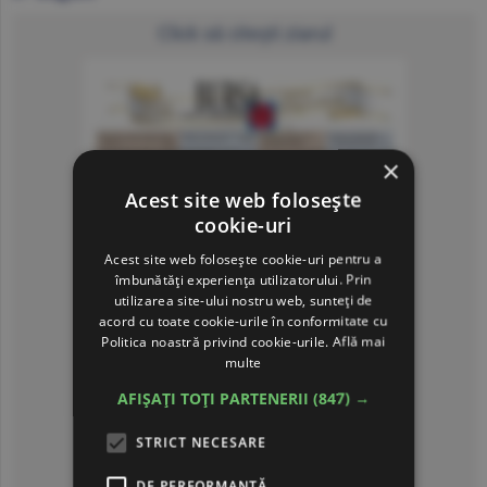
Click să citeşti ziarul
×
Acest site web folosește
cookie-uri
Acest site web folosește cookie-uri pentru a
îmbunătăți experiența utilizatorului. Prin
utilizarea site-ului nostru web, sunteți de
acord cu toate cookie-urile în conformitate cu
Politica noastră privind cookie-urile.
Află mai
multe
AFIȘAȚI TOȚI PARTENERII
(847) →
STRICT NECESARE
DE PERFORMANȚĂ