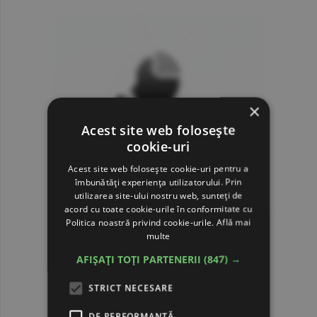
×
Acest site web folosește
cookie-uri
Acest site web folosește cookie-uri pentru a
îmbunătăți experiența utilizatorului. Prin
utilizarea site-ului nostru web, sunteți de
acord cu toate cookie-urile în conformitate cu
Politica noastră privind cookie-urile.
Află mai
multe
AFIȘAȚI TOȚI PARTENERII
(847) →
STRICT NECESARE
DE PERFORMANȚĂ