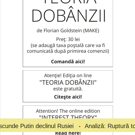
declinul Rusiei
Analiză: Ruptură totală la vârful 