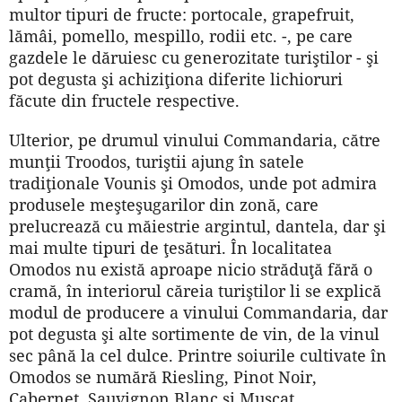
multor tipuri de fructe: portocale, grapefruit,
lămâi, pomello, mespillo, rodii etc. -, pe care
gazdele le dăruiesc cu generozitate turiştilor - şi
pot degusta şi achiziţiona diferite lichioruri
făcute din fructele respective.
Ulterior, pe drumul vinului Commandaria, către
munţii Troodos, turiştii ajung în satele
tradiţionale Vounis şi Omodos, unde pot admira
produsele meşteşugarilor din zonă, care
prelucrează cu măiestrie argintul, dantela, dar şi
mai multe tipuri de ţesături. În localitatea
Omodos nu există aproape nicio străduţă fără o
cramă, în interiorul căreia turiştilor li se explică
modul de producere a vinului Commandaria, dar
pot degusta şi alte sortimente de vin, de la vinul
sec până la cel dulce. Printre soiurile cultivate în
Omodos se numără Riesling, Pinot Noir,
Cabernet, Sauvignon Blanc şi Muscat.