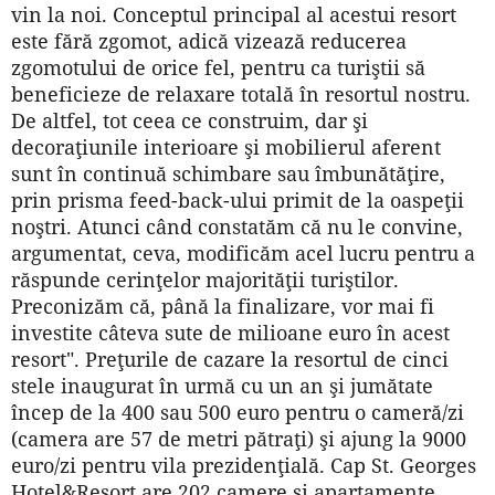
vin la noi. Conceptul principal al acestui resort
este fără zgomot, adică vizează reducerea
zgomotului de orice fel, pentru ca turiştii să
beneficieze de relaxare totală în resortul nostru.
De altfel, tot ceea ce construim, dar şi
decoraţiunile interioare şi mobilierul aferent
sunt în continuă schimbare sau îmbunătăţire,
prin prisma feed-back-ului primit de la oaspeţii
noştri. Atunci când constatăm că nu le convine,
argumentat, ceva, modificăm acel lucru pentru a
răspunde cerinţelor majorităţii turiştilor.
Preconizăm că, până la finalizare, vor mai fi
investite câteva sute de milioane euro în acest
resort". Preţurile de cazare la resortul de cinci
stele inaugurat în urmă cu un an şi jumătate
încep de la 400 sau 500 euro pentru o cameră/zi
(camera are 57 de metri pătraţi) şi ajung la 9000
euro/zi pentru vila prezidenţială. Cap St. Georges
Hotel&Resort are 202 camere şi apartamente,