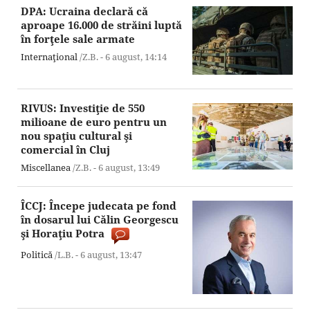
DPA: Ucraina declară că
aproape 16.000 de străini luptă
în forţele sale armate
Internaţional
/Z.B. -
6 august,
14:14
RIVUS: Investiţie de 550
milioane de euro pentru un
nou spaţiu cultural şi
comercial în Cluj
Miscellanea
/Z.B. -
6 august,
13:49
ÎCCJ: Începe judecata pe fond
în dosarul lui Călin Georgescu
şi Horaţiu Potra
Politică
/L.B. -
6 august,
13:47