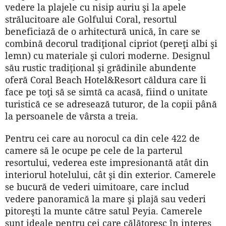
vedere la plajele cu nisip auriu şi la apele
strălucitoare ale Golfului Coral, resortul
beneficiază de o arhitectură unică, în care se
combină decorul tradiţional cipriot (pereţi albi şi
lemn) cu materiale şi culori moderne. Designul
său rustic tradiţional şi grădinile abundente
oferă Coral Beach Hotel&Resort căldura care îi
face pe toţi să se simtă ca acasă, fiind o unitate
turistică ce se adresează tuturor, de la copii până
la persoanele de vârsta a treia.
Pentru cei care au norocul ca din cele 422 de
camere să le ocupe pe cele de la parterul
resortului, vederea este impresionantă atât din
interiorul hotelului, cât şi din exterior. Camerele
se bucură de vederi uimitoare, care includ
vedere panoramică la mare şi plajă sau vederi
pitoreşti la munte către satul Peyia. Camerele
sunt ideale pentru cei care călătoresc în interes