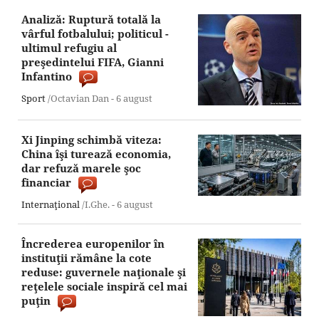
Analiză: Ruptură totală la
vârful fotbalului; politicul -
ultimul refugiu al
preşedintelui FIFA, Gianni
Infantino
Sport
/Octavian Dan -
6 august
Xi Jinping schimbă viteza:
China îşi turează economia,
dar refuză marele şoc
financiar
Internaţional
/I.Ghe. -
6 august
Încrederea europenilor în
instituţii rămâne la cote
reduse: guvernele naţionale şi
reţelele sociale inspiră cel mai
puţin