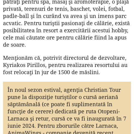
pătraţi pentru spa, masaj şi aromoterapie, o plajă
privată, terenuri de tenis, baschet, volei, fotbal,
padle-ball şi în curând va avea şi un imens parc
acvatic. Pentru turiştii pasionaţi de călărie, există
posibilitatea în resort a exercitării acestui hobby,
cele mai căutate ore pentru călărie fiind la apus
de soare.
Menţionăm că, potrivit directorul de dezvoltare,
Kyriakos Pirillos, pentru realizarea resortului au
fost relocaţi în jur de 1500 de măslini.
În noul sezon estival, agenţia Christian Tour
pune la dispoziţie turiştilor o cursă aeriană
săptămânală (ce poate fi suplimentată în
funcţie de cerere) dedicată pe ruta Otopeni-
Larnaca şi retur, cursă ce va fi inaugurată în 7
iunie 2024. Pentru zborurile către Larnaca,
AnimaWings - companie devenită recent