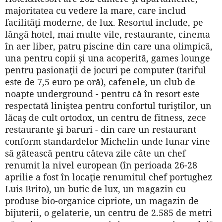
majoritatea cu vedere la mare, care includ
facilităţi moderne, de lux. Resortul include, pe
lângă hotel, mai multe vile, restaurante, cinema
în aer liber, patru piscine din care una olimpică,
una pentru copii şi una acoperită, games lounge
pentru pasionaţii de jocuri pe computer (tariful
este de 7,5 euro pe oră), cafenele, un club de
noapte underground - pentru că în resort este
respectată liniştea pentru confortul turiştilor, un
lăcaş de cult ortodox, un centru de fitness, zece
restaurante şi baruri - din care un restaurant
conform standardelor Michelin unde lunar vine
să gătească pentru câteva zile câte un chef
renumit la nivel european (în perioada 26-28
aprilie a fost în locaţie renumitul chef portughez
Luis Brito), un butic de lux, un magazin cu
produse bio-organice cipriote, un magazin de
bijuterii, o gelaterie, un centru de 2.585 de metri