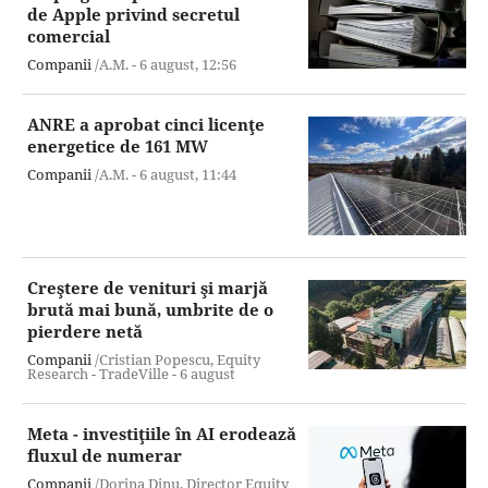
de Apple privind secretul
comercial
Companii
/A.M. -
6 august,
12:56
ANRE a aprobat cinci licenţe
energetice de 161 MW
Companii
/A.M. -
6 august,
11:44
Creştere de venituri şi marjă
brută mai bună, umbrite de o
pierdere netă
Companii
/Cristian Popescu, Equity
Research - TradeVille -
6 august
Meta - investiţiile în AI erodează
fluxul de numerar
Companii
/Dorina Dinu, Director Equity