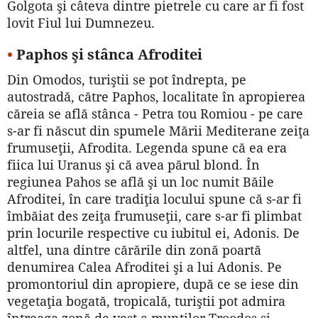
Golgota şi câteva dintre pietrele cu care ar fi fost
lovit Fiul lui Dumnezeu.
•
Paphos şi stânca Afroditei
Din Omodos, turiştii se pot îndrepta, pe
autostradă, către Paphos, localitate în apropierea
căreia se află stânca - Petra tou Romiou - pe care
s-ar fi născut din spumele Mării Mediterane zeiţa
frumuseţii, Afrodita. Legenda spune că ea era
fiica lui Uranus şi că avea părul blond. În
regiunea Pahos se află şi un loc numit Băile
Afroditei, în care tradiţia locului spune că s-ar fi
îmbăiat des zeiţa frumuseţii, care s-ar fi plimbat
prin locurile respective cu iubitul ei, Adonis. De
altfel, una dintre cărările din zonă poartă
denumirea Calea Afroditei şi a lui Adonis. Pe
promontoriul din apropiere, după ce se iese din
vegetaţia bogată, tropicală, turiştii pot admira
întreaga zonă de vest a munţilor Troodos şi