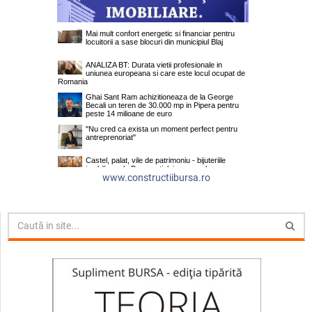
www.constructiibursa.ro