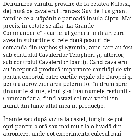
Denumirea vinului provine de la cetatea Kolossi,
deţinută de cavalerul francez Guy de Lusignan,
familie ce a stăpânit o perioadă insula Cipru. Mai
precis, în cetate se afla "La Grande
Commanderie" - cartierul general militar, care
avea în subordine şi cele două posturi de
comandă din Paphos şi Kyrenia, zone care au fost
sub controlul Cavalerilor Templieri şi, ulterior,
sub controlul Cavalerilor Ioaniţi. Când cavalerii
au început să producă importante cantităţi de vin
pentru exportul către curţile regale ale Europei şi
pentru aprovizionarea pelerinilor în drum spre
ţinuturile sfinte, vinul şi-a luat numele regiunii -
Commandaria, fiind astăzi cel mai vechi vin
numit din lume aflat încă în producţie.
Înainte sau după vizita la castel, turiştii se pot
opri pentru o oră sau mai mult la o livadă din
apropiere, unde pot experimenta culesul mai