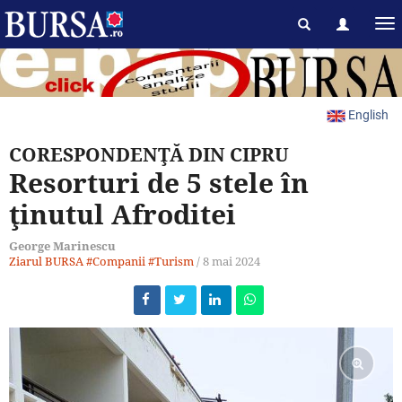
English
CORESPONDENŢĂ DIN CIPRU
Resorturi de 5 stele în
ţinutul Afroditei
George Marinescu
Ziarul BURSA
#Companii
#Turism
/
8 mai 2024