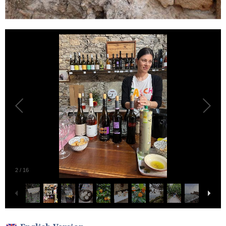
2
/
16