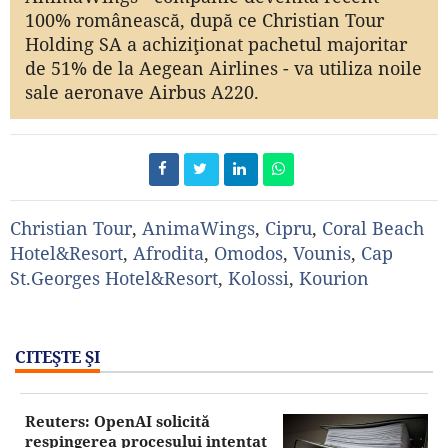
100% românească, după ce Christian Tour
Holding SA a achiziţionat pachetul majoritar
de 51% de la Aegean Airlines - va utiliza noile
sale aeronave Airbus A220.
Christian Tour
,
AnimaWings
,
Cipru
,
Coral Beach
Hotel&Resort
,
Afrodita
,
Omodos
,
Vounis
,
Cap
St.Georges Hotel&Resort
,
Kolossi
,
Kourion
CITEŞTE ŞI
Reuters: OpenAI solicită
respingerea procesului intentat