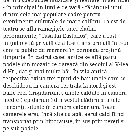
- în principal în lunile de vară - făcându-l unul
dintre cele mai populare cadre pentru
evenimente culturale de mare calibru. La est de
teatru se află rămăşiţele unei clădiri
proeminente, "Casa lui Eustolios", care a fost
iniţial o vilă privată ce a fost transformată într-un
centru public de recreere în perioada creştină
timpurie. În cadrul casei antice se află patru
podele din mozaic ce datează din secolul al V-lea
d.Hr., dar şi mai multe băi. În vila antică
respectivă există trei tipuri de băi: unele care se
deschideau în camera centrală la nord şi est -
băile reci (frigidarium), unele călduţe în camera
medie (tepidarium) din vestul clădirii şi altele
fierbinţi, situate în camera caldarium. Toate
camerele erau încălzite cu apă, aerul cald fiind
transportat prin hipocauste, în sus prin pereţi şi
pe sub podele.