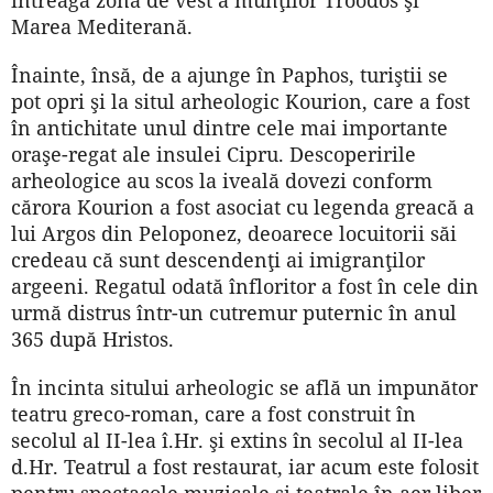
Marea Mediterană.
Înainte, însă, de a ajunge în Paphos, turiştii se
pot opri şi la situl arheologic Kourion, care a fost
în antichitate unul dintre cele mai importante
oraşe-regat ale insulei Cipru. Descoperirile
arheologice au scos la iveală dovezi conform
cărora Kourion a fost asociat cu legenda greacă a
lui Argos din Peloponez, deoarece locuitorii săi
credeau că sunt descendenţi ai imigranţilor
argeeni. Regatul odată înfloritor a fost în cele din
urmă distrus într-un cutremur puternic în anul
365 după Hristos.
În incinta sitului arheologic se află un impunător
teatru greco-roman, care a fost construit în
secolul al II-lea î.Hr. şi extins în secolul al II-lea
d.Hr. Teatrul a fost restaurat, iar acum este folosit
pentru spectacole muzicale şi teatrale în aer liber