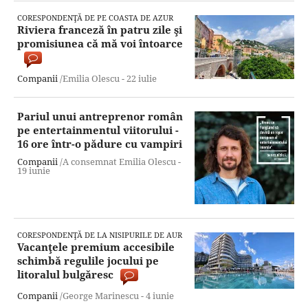
CORESPONDENŢĂ DE PE COASTA DE AZUR
Riviera franceză în patru zile şi
promisiunea că mă voi întoarce
Companii
/Emilia Olescu -
22 iulie
Pariul unui antreprenor român
pe entertainmentul viitorului -
16 ore într-o pădure cu vampiri
Companii
/A consemnat Emilia Olescu -
19 iunie
CORESPONDENŢĂ DE LA NISIPURILE DE AUR
Vacanţele premium accesibile
schimbă regulile jocului pe
litoralul bulgăresc
Companii
/George Marinescu -
4 iunie