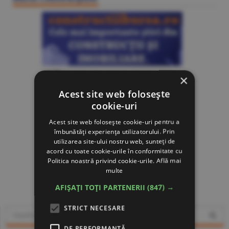
×
Acest site web folosește
cookie-uri
Acest site web folosește cookie-uri pentru a
îmbunătăți experiența utilizatorului. Prin
utilizarea site-ului nostru web, sunteți de
acord cu toate cookie-urile în conformitate cu
Politica noastră privind cookie-urile.
Află mai
multe
www.constructiibursa.ro
AFIȘAȚI TOȚI PARTENERII
(847) →
STRICT NECESARE
DE PERFORMANȚĂ