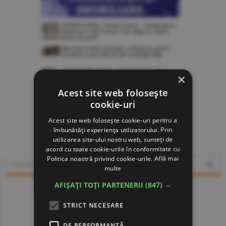
×
Acest site web folosește
cookie-uri
Acest site web folosește cookie-uri pentru a
îmbunătăți experiența utilizatorului. Prin
www.constructiibursa.ro
utilizarea site-ului nostru web, sunteți de
acord cu toate cookie-urile în conformitate cu
Politica noastră privind cookie-urile.
Află mai
multe
AFIȘAȚI TOȚI PARTENERII
(847) →
STRICT NECESARE
DE PERFORMANȚĂ