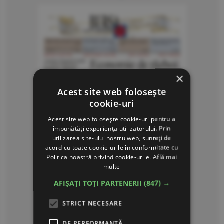
×
Acest site web folosește
cookie-uri
Acest site web folosește cookie-uri pentru a
îmbunătăți experiența utilizatorului. Prin
utilizarea site-ului nostru web, sunteți de
acord cu toate cookie-urile în conformitate cu
Politica noastră privind cookie-urile.
Află mai
multe
AFIȘAȚI TOȚI PARTENERII
(847) →
STRICT NECESARE
DE PERFORMANȚĂ