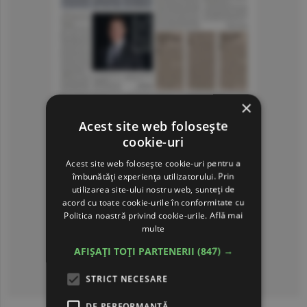
×
Acest site web folosește
cookie-uri
Acest site web folosește cookie-uri pentru a
îmbunătăți experiența utilizatorului. Prin
utilizarea site-ului nostru web, sunteți de
acord cu toate cookie-urile în conformitate cu
Politica noastră privind cookie-urile.
Află mai
multe
AFIȘAȚI TOȚI PARTENERII
(847) →
Consultă arhiva ziarului
STRICT NECESARE
DE PERFORMANȚĂ