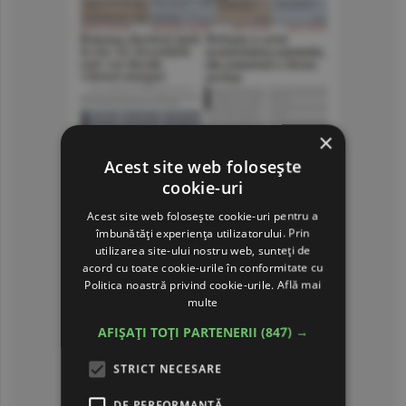
×
Acest site web folosește
cookie-uri
Acest site web folosește cookie-uri pentru a
îmbunătăți experiența utilizatorului. Prin
utilizarea site-ului nostru web, sunteți de
acord cu toate cookie-urile în conformitate cu
Politica noastră privind cookie-urile.
Află mai
multe
AFIȘAȚI TOȚI PARTENERII
(847) →
STRICT NECESARE
DE PERFORMANȚĂ