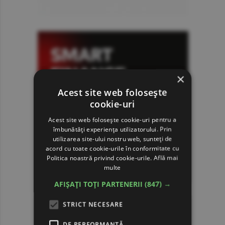
×
Acest site web folosește
cookie-uri
Acest site web folosește cookie-uri pentru a
îmbunătăți experiența utilizatorului. Prin
utilizarea site-ului nostru web, sunteți de
acord cu toate cookie-urile în conformitate cu
Politica noastră privind cookie-urile.
Află mai
multe
AFIȘAȚI TOȚI PARTENERII
(847) →
STRICT NECESARE
DE PERFORMANȚĂ