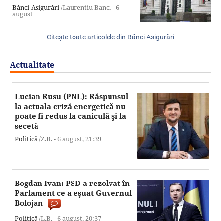
Bănci-Asigurări
/Laurentiu Banci -
6
august
Citeşte toate articolele din Bănci-Asigurări
Actualitate
Lucian Rusu (PNL): Răspunsul
la actuala criză energetică nu
poate fi redus la caniculă şi la
secetă
Politică
/Z.B. -
6 august,
21:39
Bogdan Ivan: PSD a rezolvat în
Parlament ce a eşuat Guvernul
Bolojan
Politică
/L.B. -
6 august,
20:37