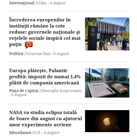
Internaţional
/I.Ghe. -
6 august
Încrederea europenilor în
instituţii rămâne la cote
reduse: guvernele naţionale şi
reţelele sociale inspiră cel mai
puţin
Politică
/Octavian Dan -
6 august
Europa plăteşte, Palantir
profită: impozit de numai 1,4%
plătit de compania americană
Piaţa de Capital
/Gheorghe Iorgoveanu
-
6 august
NASA va studia eclipsa totală
de Soare din august cu ajutorul
unor experimente aeriene
Miscellanea
/O.D. -
6 august