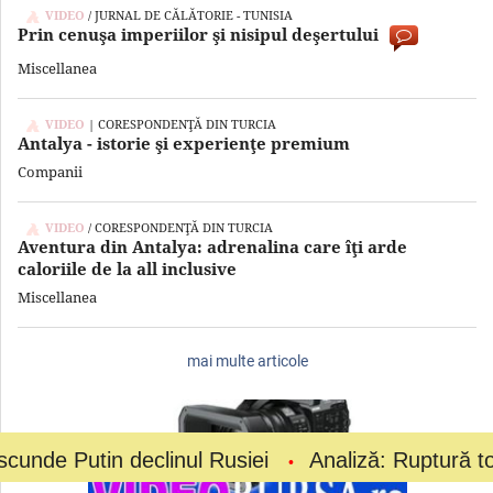
VIDEO
/ JURNAL DE CĂLĂTORIE - TUNISIA
Prin cenuşa imperiilor şi nisipul deşertului
Miscellanea
VIDEO
| CORESPONDENŢĂ DIN TURCIA
Antalya - istorie şi experienţe premium
Companii
VIDEO
/ CORESPONDENŢĂ DIN TURCIA
Aventura din Antalya: adrenalina care îţi arde
caloriile de la all inclusive
Miscellanea
mai multe articole
n declinul Rusiei
Analiză: Ruptură totală la vârf