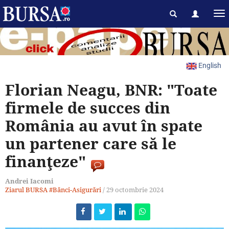
English
Florian Neagu, BNR: "Toate
firmele de succes din
România au avut în spate
un partener care să le
finanţeze"
Andrei Iacomi
Ziarul BURSA
#Bănci-Asigurări
/
29 octombrie 2024