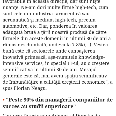
favorabile în această direcţie, dar sunt nişte
nuanţe. Ne-am dori multe firme high-tech, cum
sunt cele din industria farmceutică sau
aeronautică şi medium high-tech, precum
automotive, etc. Dar, ponderea în valoarea
adăugată brută a ţării noastră produsă de către
firmele din aceste domenii în ultimii 30 de ani a
rămas neschimbată, undeva la 7-8% (...). Vestea
bună este că sectoarele unde cunoaşterea
inovativă primează, aşa-numitele knowledge-
intensive services, în special IT-ul, au o creştere
semnificativă în ultimii 30 de ani. Mesajul
generale este că, mai avem spaţiu semnificativ
de îmbunătăţire a calităţii creşterii economice", a
spus Florian Neagu.
•
"Peste 90% din managerii companiilor de
succes au studii superioare"
Conform Directorului Adjunct al Direcţia de