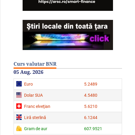
Curs valutar BNR
05 Aug. 2026
Euro
5.2489
Dolar SUA
4.5480
Franc elveţian
5.6210
Liră sterlină
6.1244
Gram de aur
607.9521