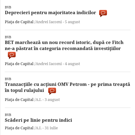
BVB
Deprecieri pentru majoritatea indicilor
Piaţa de Capital
/Andrei Iacomi -
5 august
BVB
BET marchează un nou record istoric, după ce Fitch
ne-a păstrat în categoria recomandată investiţiilor
Piaţa de Capital
/Andrei Iacomi -
4 august
BVB
Tranzacţiile cu acţiuni OMV Petrom - pe prima treaptă
în topul rulajului
Piaţa de Capital
/A.I. -
3 august
BVB
Scăderi pe linie pentru indici
Piaţa de Capital
/A.I. -
31 iulie