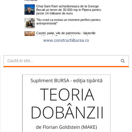
www.constructiibursa.ro