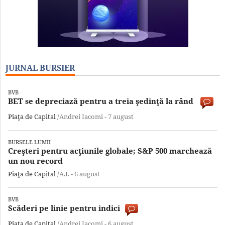
JURNAL BURSIER
BVB
BET se depreciază pentru a treia şedinţă la rând
Piaţa de Capital
/Andrei Iacomi -
7 august
BURSELE LUMII
Creşteri pentru acţiunile globale; S&P 500 marchează
un nou record
Piaţa de Capital
/A.I. -
6 august
BVB
Scăderi pe linie pentru indici
Piaţa de Capital
/Andrei Iacomi -
6 august