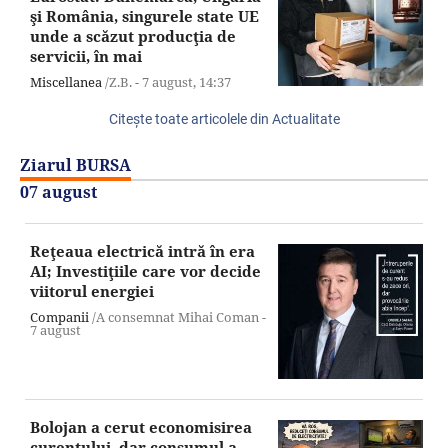
şi România, singurele state UE
unde a scăzut producţia de
servicii, în mai
Miscellanea
/Z.B. -
7 august,
14:37
Citeşte toate articolele din Actualitate
Ziarul BURSA
07 august
Reţeaua electrică intră în era
AI; Investiţiile care vor decide
viitorul energiei
Companii
/A consemnat Mihai Coman -
7 august
Bolojan a cerut economisirea
curentului, dar consumul a