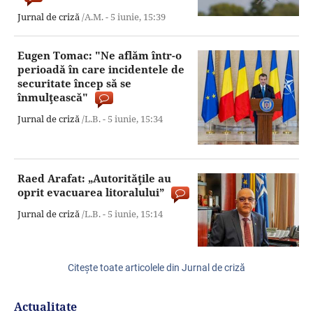
Jurnal de criză
/A.M. -
5 iunie,
15:39
Eugen Tomac: "Ne aflăm într-o
perioadă în care incidentele de
securitate încep să se
înmulţească"
Jurnal de criză
/L.B. -
5 iunie,
15:34
Raed Arafat: „Autorităţile au
oprit evacuarea litoralului”
Jurnal de criză
/L.B. -
5 iunie,
15:14
Citeşte toate articolele din Jurnal de criză
Actualitate