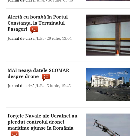
Jurnal de criză
/A.M. -
30 iulie,
09:46
Alertă cu bombă în Portul
Constanţa, la Terminalul
Pasageri
Jurnal de criză
/L.B. -
29 iulie,
13:04
MAI neagă datele SCOMAR
despre drone
Jurnal de criză
/L.B. -
5 iunie,
15:45
Forţele Navale ale Ucrainei au
pierdut controlul dronei
maritime ajunse în România