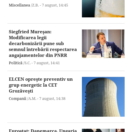
Miscellanea
/Z.B. -
7 august,
14:45
Siegfried Mureşan:
Modificarea legii
decarbonizării pune sub
semnul întrebării respectarea
angajamentelor din PNRR
Politică
/S.C. -
7 august,
14:41
ELCEN opreşte preventiv un
grup energetic la CET
Grozăveşti
Companii
/A.M. -
7 august,
14:38
Eurostat: Danemarca, Ungaria