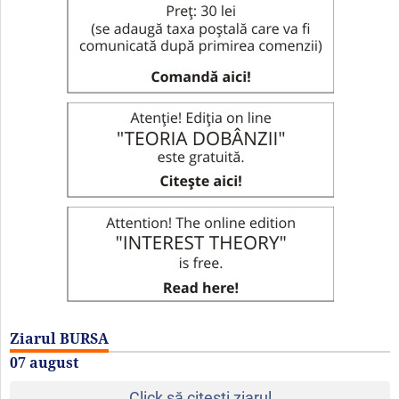
Ziarul BURSA
07 august
Click să citeşti ziarul