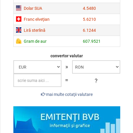
Dolar SUA
4.5480
Franc elveţian
5.6210
Liră sterlină
6.1244
Gram de aur
607.9521
convertor valutar
»
=
?
mai multe cotaţii valutare