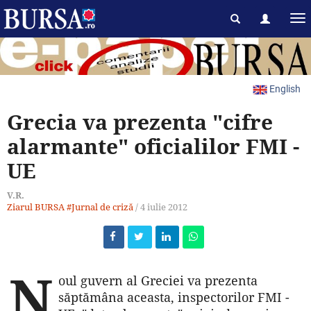
English
Grecia va prezenta "cifre
alarmante" oficialilor FMI -
UE
V.R.
Ziarul BURSA
#Jurnal de criză
/
4 iulie 2012
N
oul guvern al Greciei va prezenta
săptămâna aceasta, inspectorilor FMI -