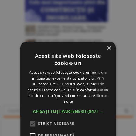
×
Acest site web folosește
cookie-uri
Acest site web folosește cookie-uri pentru a
îmbunătăți experiența utilizatorului. Prin
utilizarea site-ului nostru web, sunteți de
acord cu toate cookie-urile în conformitate cu
www.constructiibursa.ro
Politica noastră privind cookie-urile.
Află mai
multe
AFIȘAȚI TOȚI PARTENERII
(847) →
STRICT NECESARE
DE PERFORMANȚĂ