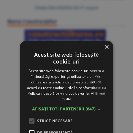
Citeşte Ziarul BURSA din
07 august
Bursa Construcţiilor
×
Acest site web folosește
cookie-uri
Acest site web folosește cookie-uri pentru a
îmbunătăți experiența utilizatorului. Prin
utilizarea site-ului nostru web, sunteți de
acord cu toate cookie-urile în conformitate cu
Politica noastră privind cookie-urile.
Află mai
multe
AFIȘAȚI TOȚI PARTENERII
(847) →
STRICT NECESARE
www.constructiibursa.ro
DE PERFORMANȚĂ