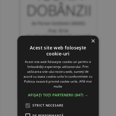
×
Acest site web folosește
cookie-uri
Acest site web folosește cookie-uri pentru a
îmbunătăți experiența utilizatorului. Prin
utilizarea site-ului nostru web, sunteți de
acord cu toate cookie-urile în conformitate cu
Politica noastră privind cookie-urile.
Află mai
multe
AFIȘAȚI TOȚI PARTENERII
(847) →
STRICT NECESARE
DE PERFORMANȚĂ