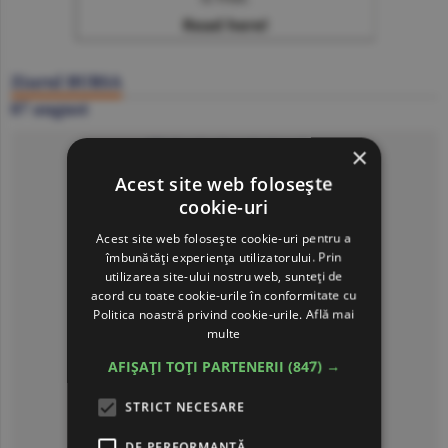
Ziarul BURSA
07 august
Click să citeşti ziarul
×
Acest site web folosește
cookie-uri
Acest site web folosește cookie-uri pentru a
îmbunătăți experiența utilizatorului. Prin
utilizarea site-ului nostru web, sunteți de
acord cu toate cookie-urile în conformitate cu
Politica noastră privind cookie-urile.
Află mai
multe
AFIȘAȚI TOȚI PARTENERII
(847) →
STRICT NECESARE
DE PERFORMANȚĂ