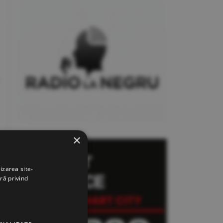
×
e
izarea site-
ră privind
a