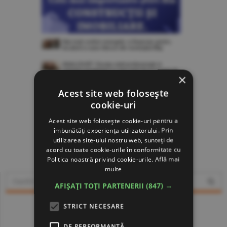
×
Acest site web folosește
cookie-uri
Acest site web folosește cookie-uri pentru a
îmbunătăți experiența utilizatorului. Prin
utilizarea site-ului nostru web, sunteți de
www.constructiibursa.ro
acord cu toate cookie-urile în conformitate cu
Politica noastră privind cookie-urile.
Află mai
multe
AFIȘAȚI TOȚI PARTENERII
(847) →
STRICT NECESARE
DE PERFORMANȚĂ