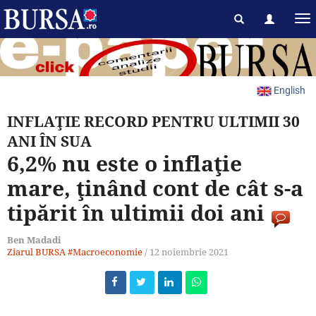
English
INFLAŢIE RECORD PENTRU ULTIMII 30
ANI ÎN SUA
6,2% nu este o inflaţie
mare, ţinând cont de cât s-a
tipărit în ultimii doi ani
Ben Madadi
Ziarul BURSA
#Macroeconomie
/
12 noiembrie 2021