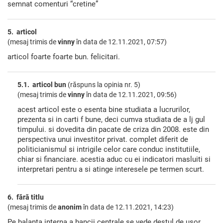
semnat comenturi “cretine”
5. articol
(mesaj trimis de
vinny
în data de
12.11.2021, 07:57)
articol foarte foarte bun. felicitari.
5.1. articol bun
(răspuns la opinia nr. 5)
(mesaj trimis de
vinny
în data de
12.11.2021, 09:56)
acest articol este o esenta bine studiata a lucrurilor,
prezenta si in carti f bune, deci cumva studiata de a lj gul
timpului. si dovedita din pacate de criza din 2008. este din
perspectiva unui investitor privat. complet diferit de
politicianismul si intrigile celor care conduc institutiile,
chiar si financiare. acestia aduc cu ei indicatori masluiti si
interpretari pentru a si atinge interesele pe termen scurt.
6. fără titlu
(mesaj trimis de
anonim
în data de
12.11.2021, 14:23)
Pe balanta interna a bancii centrale se vede destul de usor