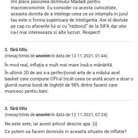
Imi place pasiunea domnului Madadi pentru
macroeconomie. Eu consider ca acesta curiozitate,
aceasta dorinta de a intelege ceea ce se intampla in jurul
tau este o forma superioara de inteligenta. Are el destule
pe cap cu afacerile lui si cu ”razboiul” de la SIF4, dar uite
ca-l mai intereseaza si alte lucruri. Respect!
2. fără titlu
(mesaj trimis de
anonim
în data de
12.11.2021, 01:44)
În mod real, inflația e mult mai mare însă e mânărită.
În ultimii 20 de ani s-a perfecționat arta de a măslui acel
basket care compune CPI-ul încât ceea ce arată acum e doar o
glumă numai bună de înghițit de 98% dintre fazanii care
muncesc pentru bani.
3. fără titlu
(mesaj trimis de
anonim
în data de
12.11.2021, 07:24)
Ne este sete, iar acest articol descrie apa :)))
Ce putem sa facem domnule in aceasta situatie de inflatie?