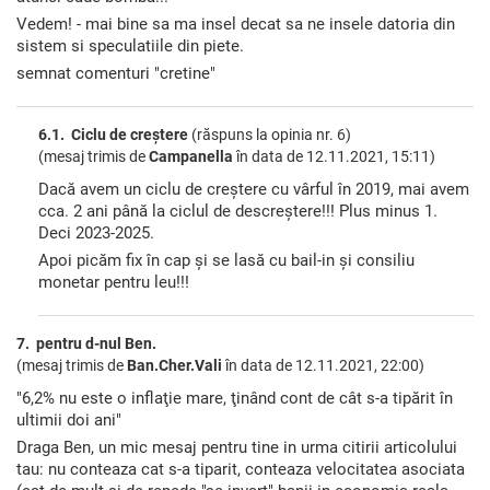
Vedem! - mai bine sa ma insel decat sa ne insele datoria din
sistem si speculatiile din piete.
semnat comenturi "cretine"
6.1. Ciclu de creștere
(răspuns la opinia nr. 6)
(mesaj trimis de
Campanella
în data de
12.11.2021, 15:11)
Dacă avem un ciclu de creștere cu vârful în 2019, mai avem
cca. 2 ani până la ciclul de descreștere!!! Plus minus 1.
Deci 2023-2025.
Apoi picăm fix în cap și se lasă cu bail-in și consiliu
monetar pentru leu!!!
7. pentru d-nul Ben.
(mesaj trimis de
Ban.Cher.Vali
în data de
12.11.2021, 22:00)
"6,2% nu este o inflaţie mare, ţinând cont de cât s-a tipărit în
ultimii doi ani"
Draga Ben, un mic mesaj pentru tine in urma citirii articolului
tau: nu conteaza cat s-a tiparit, conteaza velocitatea asociata