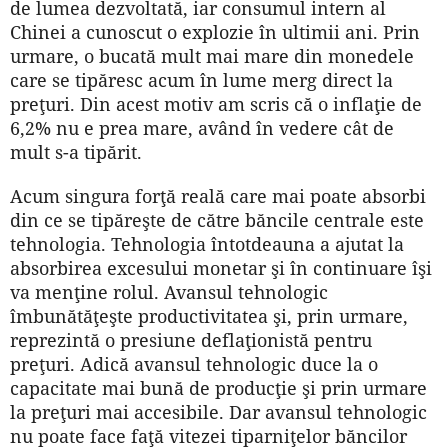
de lumea dezvoltată, iar consumul intern al
Chinei a cunoscut o explozie în ultimii ani. Prin
urmare, o bucată mult mai mare din monedele
care se tipăresc acum în lume merg direct la
preţuri. Din acest motiv am scris că o inflaţie de
6,2% nu e prea mare, având în vedere cât de
mult s-a tipărit.
Acum singura forţă reală care mai poate absorbi
din ce se tipăreşte de către băncile centrale este
tehnologia. Tehnologia întotdeauna a ajutat la
absorbirea excesului monetar şi în continuare îşi
va menţine rolul. Avansul tehnologic
îmbunătăţeşte productivitatea şi, prin urmare,
reprezintă o presiune deflaţionistă pentru
preţuri. Adică avansul tehnologic duce la o
capacitate mai bună de producţie şi prin urmare
la preţuri mai accesibile. Dar avansul tehnologic
nu poate face faţă vitezei tiparniţelor băncilor