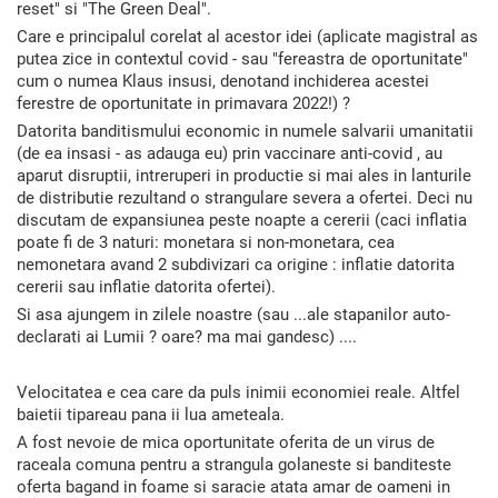
reset" si "The Green Deal".
Care e principalul corelat al acestor idei (aplicate magistral as
putea zice in contextul covid - sau "fereastra de oportunitate"
cum o numea Klaus insusi, denotand inchiderea acestei
ferestre de oportunitate in primavara 2022!) ?
Datorita banditismului economic in numele salvarii umanitatii
(de ea insasi - as adauga eu) prin vaccinare anti-covid , au
aparut disruptii, intreruperi in productie si mai ales in lanturile
de distributie rezultand o strangulare severa a ofertei. Deci nu
discutam de expansiunea peste noapte a cererii (caci inflatia
poate fi de 3 naturi: monetara si non-monetara, cea
nemonetara avand 2 subdivizari ca origine : inflatie datorita
cererii sau inflatie datorita ofertei).
Si asa ajungem in zilele noastre (sau ...ale stapanilor auto-
declarati ai Lumii ? oare? ma mai gandesc) ....
Velocitatea e cea care da puls inimii economiei reale. Altfel
baietii tipareau pana ii lua ameteala.
A fost nevoie de mica oportunitate oferita de un virus de
raceala comuna pentru a strangula golaneste si banditeste
oferta bagand in foame si saracie atata amar de oameni in