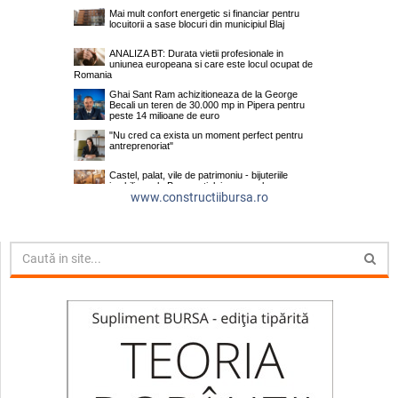
www.constructiibursa.ro