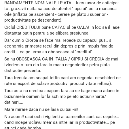
RANDAMENTE NOMINALE I PIATA... lucru usor de anticipat...
tot grozavii nuita sa acurde atentei "lupului" ce la mananca
oile (inflatia pe ascendent - cerere pe platou superior -
productivitate pe descendent).
Ciclul CREDITULUI pune CAPAC ul pe OALA! in loc sa il lase
distantat putin pentru a se elibera presiunea.
Dar cum o Ciorba se face mai repede cu capacul pus.. si
economia primeste recul din depresie prin impuls fina de
credit... ca pe urma sa oboseasca si "creditul".
Sa nu OBOSEASCA CA IN ITALIA / CIPRU SI CRECIA de mai
tvindem o tura din tara la masa negocierilor petru plata
distractie prezenta.
Tura trecuta am scapat ieftin caci am negociat deschideri de
rute si export de sclavi/productivi productivitate ieftina).
Tura asta nu cred ca scapam fara sa se bage mana adanc in
buzunarele oamenilor la schimb pe etc actiuni/hartii/
detineri....
Mare mirare daca nu se lasa cu bail-in!
Nu acum!! caci ochii vigilenti ai oamenilor sunt cat cepele...
cand incepe 'sclavuimea' sa intre iar in productivitate... pe
atunci cade bomba...