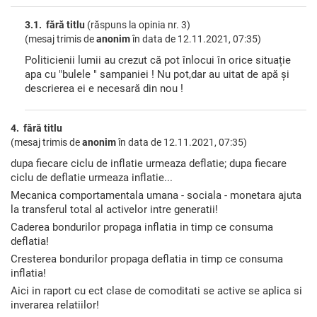
3.1. fără titlu
(răspuns la opinia nr. 3)
(mesaj trimis de
anonim
în data de
12.11.2021, 07:35)
Politicienii lumii au crezut că pot înlocui în orice situație
apa cu "bulele " sampaniei ! Nu pot,dar au uitat de apă și
descrierea ei e necesară din nou !
4. fără titlu
(mesaj trimis de
anonim
în data de
12.11.2021, 07:35)
dupa fiecare ciclu de inflatie urmeaza deflatie; dupa fiecare
ciclu de deflatie urmeaza inflatie...
Mecanica comportamentala umana - sociala - monetara ajuta
la transferul total al activelor intre generatii!
Caderea bondurilor propaga inflatia in timp ce consuma
deflatia!
Cresterea bondurilor propaga deflatia in timp ce consuma
inflatia!
Aici in raport cu ect clase de comoditati se active se aplica si
inverarea relatiilor!