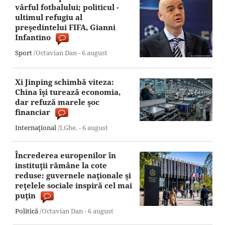
vârful fotbalului; politicul -
ultimul refugiu al
preşedintelui FIFA, Gianni
Infantino
Sport
/Octavian Dan -
6 august
Xi Jinping schimbă viteza:
China îşi turează economia,
dar refuză marele şoc
financiar
Internaţional
/I.Ghe. -
6 august
Încrederea europenilor în
instituţii rămâne la cote
reduse: guvernele naţionale şi
reţelele sociale inspiră cel mai
puţin
Politică
/Octavian Dan -
6 august