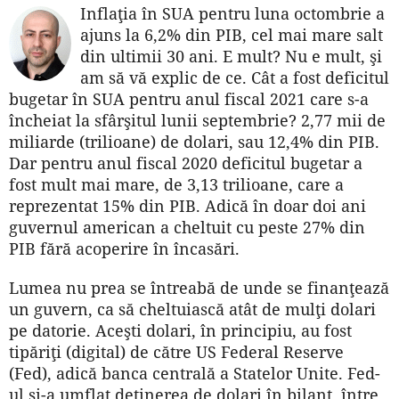
Inflaţia în SUA pentru luna octombrie a
ajuns la 6,2% din PIB, cel mai mare salt
din ultimii 30 ani. E mult? Nu e mult, şi
am să vă explic de ce. Cât a fost deficitul
bugetar în SUA pentru anul fiscal 2021 care s-a
încheiat la sfârşitul lunii septembrie? 2,77 mii de
miliarde (trilioane) de dolari, sau 12,4% din PIB.
Dar pentru anul fiscal 2020 deficitul bugetar a
fost mult mai mare, de 3,13 trilioane, care a
reprezentat 15% din PIB. Adică în doar doi ani
guvernul american a cheltuit cu peste 27% din
PIB fără acoperire în încasări.
Lumea nu prea se întreabă de unde se finanţează
un guvern, ca să cheltuiască atât de mulţi dolari
pe datorie. Aceşti dolari, în principiu, au fost
tipăriţi (digital) de către US Federal Reserve
(Fed), adică banca centrală a Statelor Unite. Fed-
ul şi-a umflat deţinerea de dolari în bilanţ, între