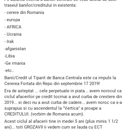
traseul banilor/creditului in existenta:
- cerere din Romania
- europa
- AFRICA
- Ucraina
- Irak
-afganistan
-Libia
-Ge rmania
-etc..
Banii/Credit ul Tiparit de Banca Centrala este ca impuls la
Cererea Fortata din Repo din septembrie 17 2019!
Era de asteptat ... cele perpetuate in piata... avem norocul ca
ciclul afacerilor pe credit tocmai a avut curba de crestere din
2019... si deci nu a avut curba de cadere... avem noroc ca s-a
suprapus si cu ascendentul la "Vertica" a proape a
CREDITULUI. (vorbim de Romania acum).
Acest ciclul al afacerii tine in medei 5 ani (plus minis 1 1/2
ani)... toti GROZAVII ii vedem cum se lauda cu ECT