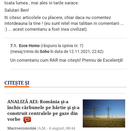
toata lumea , mai ales in tarile sarace.
Salutari Ben!
Iti citesc articolele cu placere, chiar daca nu comentez
intotdeauna la tine ! (eu sunt nitel mai taliban in comentarii ...
:) ... acest comentariu a fost insa civilizat).
7.1. Ecce Homo
(răspuns la opinia nr. 7)
(mesaj trimis de
Soho
în data de
12.11.2021, 22:42)
Un comentariu cum RAR mai citești! Premiu de Excelență!
CITEŞTE ŞI
ANALIZĂ AEI: România şi-a
închis cărbunele pe hârtie şi şi-a
construit centralele pe gaze din
vorbe
Macroeconomie
/A.M. -
6 august,
08:44