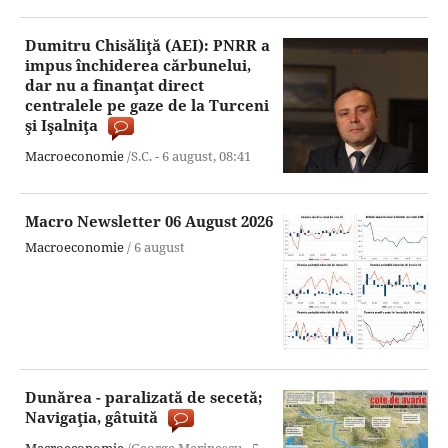
Dumitru Chisăliţă (AEI): PNRR a
impus închiderea cărbunelui,
dar nu a finanţat direct
centralele pe gaze de la Turceni
şi Işalniţa
Macroeconomie
/S.C. -
6 august,
08:41
Macro Newsletter 06 August 2026
Macroeconomie
/
6 august
Dunărea - paralizată de secetă;
Navigaţia, gâtuită
Macroeconomie
/George Marinescu -
5