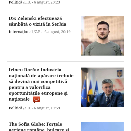
Politică
/L.B. -
6 august,
20:23
DS: Zelenski efectuează
sâmbătă o vizită în Serbia
Internaţional
/Z.B. -
6 august,
20:19
Irineu Darău: Industria
naţională de apărare trebuie
să devină mai competitivă
pentru a valorifica
oportunităţile europene şi
naţionale
Politică
/Z.B. -
6 august,
19:59
The Sofia Globe: Forţele
aeriene române, bulgare şi