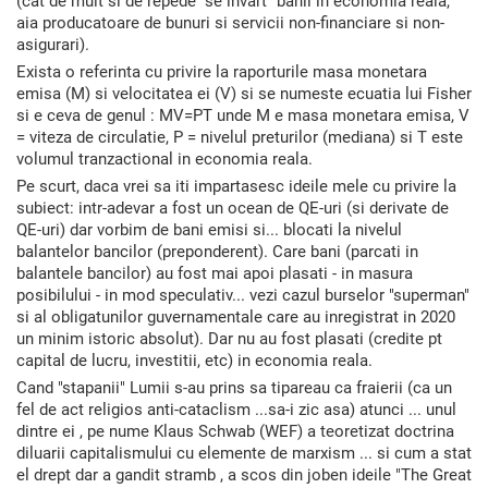
(cat de mult si de repede "se invart" banii in economia reala,
aia producatoare de bunuri si servicii non-financiare si non-
asigurari).
Exista o referinta cu privire la raporturile masa monetara
emisa (M) si velocitatea ei (V) si se numeste ecuatia lui Fisher
si e ceva de genul : MV=PT unde M e masa monetara emisa, V
= viteza de circulatie, P = nivelul preturilor (mediana) si T este
volumul tranzactional in economia reala.
Pe scurt, daca vrei sa iti impartasesc ideile mele cu privire la
subiect: intr-adevar a fost un ocean de QE-uri (si derivate de
QE-uri) dar vorbim de bani emisi si... blocati la nivelul
balantelor bancilor (preponderent). Care bani (parcati in
balantele bancilor) au fost mai apoi plasati - in masura
posibilului - in mod speculativ... vezi cazul burselor "superman"
si al obligatunilor guvernamentale care au inregistrat in 2020
un minim istoric absolut). Dar nu au fost plasati (credite pt
capital de lucru, investitii, etc) in economia reala.
Cand "stapanii" Lumii s-au prins sa tipareau ca fraierii (ca un
fel de act religios anti-cataclism ...sa-i zic asa) atunci ... unul
dintre ei , pe nume Klaus Schwab (WEF) a teoretizat doctrina
diluarii capitalismului cu elemente de marxism ... si cum a stat
el drept dar a gandit stramb , a scos din joben ideile "The Great