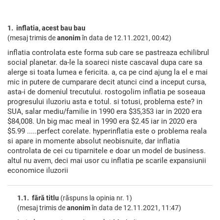
1. inflatia, acest bau bau
(mesaj trimis de
anonim
în data de
12.11.2021, 00:42)
inflatia controlata este forma sub care se pastreaza echilibrul
social planetar. da-le la soareci niste cascaval dupa care sa
alerge si toata lumea e fericita. a, ca pe cind ajung la el e mai
mic in putere de cumparare decit atunci cind a inceput cursa,
asta-i de domeniul trecutului. rostogolim inflatia pe soseaua
progresului iluzoriu asta e totul. si totusi, problema este? in
SUA, salar mediu/familie in 1990 era $35,353 iar in 2020 era
$84,008. Un big mac meal in 1990 era $2.45 iar in 2020 era
$5.99 .....perfect corelate. hyperinflatia este o problema reala
si apare in momente absolut neobisnuite, dar inflatia
controlata de cei cu tiparnitele e doar un model de business.
altul nu avem, deci mai usor cu inflatia pe scarile expansiunii
economice iluzorii
1.1. fără titlu
(răspuns la opinia nr. 1)
(mesaj trimis de
anonim
în data de
12.11.2021, 11:47)