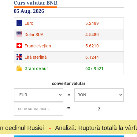
Curs valutar BNR
05 Aug. 2026
Euro
5.2489
Dolar SUA
4.5480
Franc elveţian
5.6210
Liră sterlină
6.1244
Gram de aur
607.9521
convertor valutar
»
=
?
mai multe cotaţii valutare
l Rusiei
Analiză: Ruptură totală la vârful fotbalu