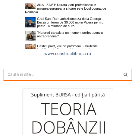
www.constructiibursa.ro