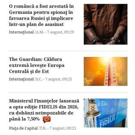
O româncă a fost arestată în
Germania pentru spionaj în
favoarea Rusiei şi implicare
într-un plan de asasinat
Internaţional
/A.M. -
7 august,
09:29
The Guardian: Căldura
extremă loveşte Europa
Centrală şi de Est
Internaţional
/S.C. -
7 august,
09:25
Ministerul Finanţelor lansează
a opta ediţie FIDELIS din 2026,
cu dobânzi neimpozabile de
până la 7,50%
Piaţa de Capital
/T.B. -
7 august,
09:21