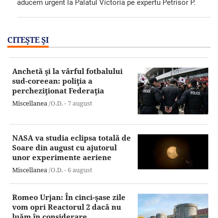
aducem urgent la Palatul Victoria pe expertu Petrisor P.
CITEŞTE ŞI
Anchetă şi la vârful fotbalului
sud-coreean: poliţia a
percheziţionat Federaţia
Miscellanea
/O.D. -
7 august
NASA va studia eclipsa totală de
Soare din august cu ajutorul
unor experimente aeriene
Miscellanea
/O.D. -
6 august
Romeo Urjan: În cinci-şase zile
vom opri Reactorul 2 dacă nu
luăm în considerare