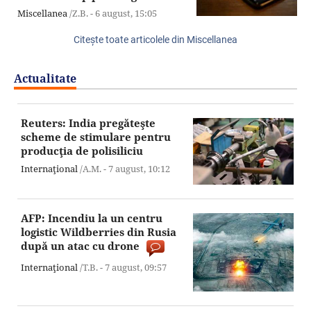
Miscellanea
/Z.B. -
6 august,
15:05
Citeşte toate articolele din Miscellanea
Actualitate
Reuters: India pregăteşte
scheme de stimulare pentru
producţia de polisiliciu
Internaţional
/A.M. -
7 august,
10:12
AFP: Incendiu la un centru
logistic Wildberries din Rusia
după un atac cu drone
Internaţional
/T.B. -
7 august,
09:57