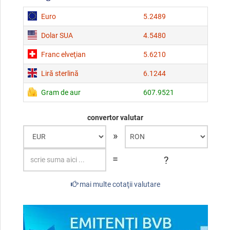
Euro
5.2489
Dolar SUA
4.5480
Franc elveţian
5.6210
Liră sterlină
6.1244
Gram de aur
607.9521
convertor valutar
»
=
?
mai multe cotaţii valutare