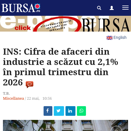
English
INS: Cifra de afaceri din
industrie a scăzut cu 2,1%
în primul trimestru din
2026
T.B.
Miscellanea
/
22 mai,
10:56