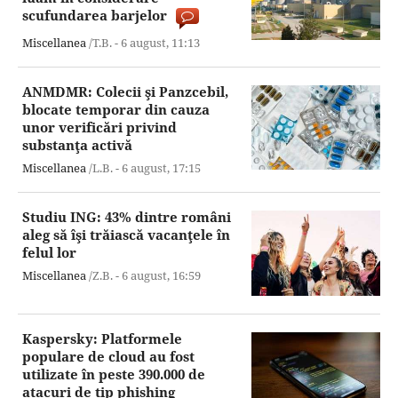
scufundarea barjelor
Miscellanea
/T.B. -
6 august,
11:13
ANMDMR: Colecii şi Panzcebil,
blocate temporar din cauza
unor verificări privind
substanţa activă
Miscellanea
/L.B. -
6 august,
17:15
Studiu ING: 43% dintre români
aleg să îşi trăiască vacanţele în
felul lor
Miscellanea
/Z.B. -
6 august,
16:59
Kaspersky: Platformele
populare de cloud au fost
utilizate în peste 390.000 de
atacuri de tip phishing