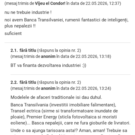
(mesaj trimis de
Vîjeu el Condor!
în data de
22.05.2026, 12:37)
nu ne trebuie industrie !
noi avem Banca Transilvaniei, rumenii fantastici de inteligenți,
plus nepalezii !!
suficient
2.1. fără titlu
(răspuns la opinia nr. 2)
(mesaj trimis de
anonim
în data de
22.05.2026, 13:18)
BT va finanta dezvoltarea industriei :))
2.2. fără titlu
(răspuns la opinia nr. 2)
(mesaj trimis de
anonim
în data de
22.05.2026, 13:24)
Modelele de afaceri traditionale isi dau duhul.
Banca Transilvania (investitii imobiliare falimentare),
Transel ectrica (sirme si transformatoare inundate de
ploaie), Premier Energy (sticla fotovoltaica si moristi
eoliene)... Basca nepalejii, care ne fura gioburile de livratori.
Unde o sa ajunga tarisoara asta!? Aman, aman! Trebuie sa