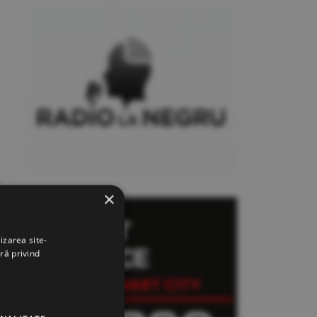
×
izarea site-
ră privind