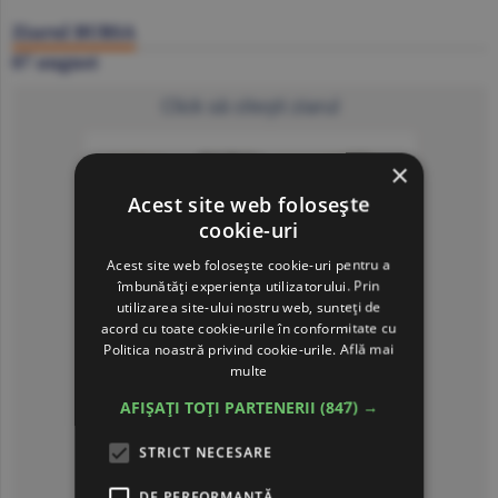
Ziarul BURSA
07 august
Click să citeşti ziarul
×
Acest site web folosește
cookie-uri
Acest site web folosește cookie-uri pentru a
îmbunătăți experiența utilizatorului. Prin
utilizarea site-ului nostru web, sunteți de
acord cu toate cookie-urile în conformitate cu
Politica noastră privind cookie-urile.
Află mai
multe
AFIȘAȚI TOȚI PARTENERII
(847) →
STRICT NECESARE
DE PERFORMANȚĂ