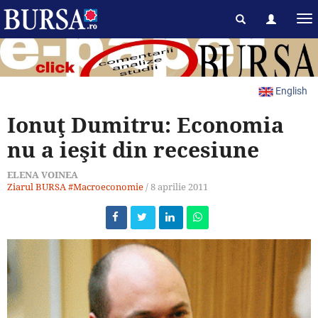
English
Ionuţ Dumitru: Economia
nu a ieşit din recesiune
ELENA VOINEA
Ziarul BURSA
#Macroeconomie
/
8 aprilie 2011