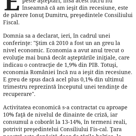
E
peste aşteptări, însă acest lucru nu
înseamnă că am ieşit din recesiune, este
de părere Ionuţ Dumitru, preşedintele Consiliului
Fiscal.
Domnia sa a declarat, ieri, în cadrul unei
conferinţe: "Ştim că 2010 a fost un an greu la
nivel economic. Economia a avut anul trecut o
evoluţie mai bună decât aşteptările iniţiale, care
indicau o contracţie de 1,9% din PIB. Totuşi,
economia României încă nu a ieşit din recesiune.
E greu de spus dacă acel plus 0,1% din ultimul
trimestru reprezintă începutul unei tendinţe de
recuperare".
Activitatea economică s-a contractat cu aproape
10% faţă de nivelul de dinainte de criză, iar
consumul a coborât la 13-14%, în termeni reali,
potrivit preşedintelui Consiliului Fis-cal. Ţara