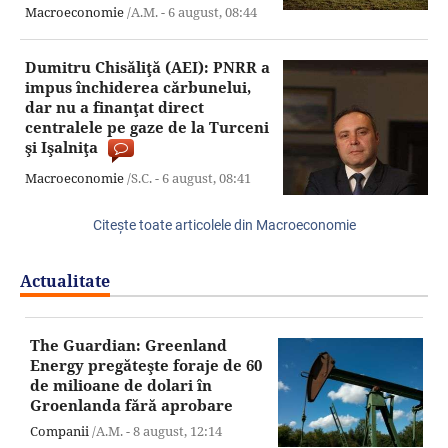
Macroeconomie
/A.M. -
6 august,
08:44
Dumitru Chisăliţă (AEI): PNRR a
impus închiderea cărbunelui,
dar nu a finanţat direct
centralele pe gaze de la Turceni
şi Işalniţa
Macroeconomie
/S.C. -
6 august,
08:41
Citeşte toate articolele din Macroeconomie
Actualitate
The Guardian: Greenland
Energy pregăteşte foraje de 60
de milioane de dolari în
Groenlanda fără aprobare
Companii
/A.M. -
8 august,
12:14