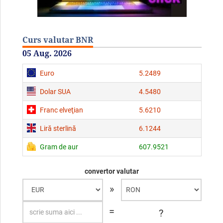
Curs valutar BNR
05 Aug. 2026
Euro
5.2489
Dolar SUA
4.5480
Franc elveţian
5.6210
Liră sterlină
6.1244
Gram de aur
607.9521
convertor valutar
»
=
?