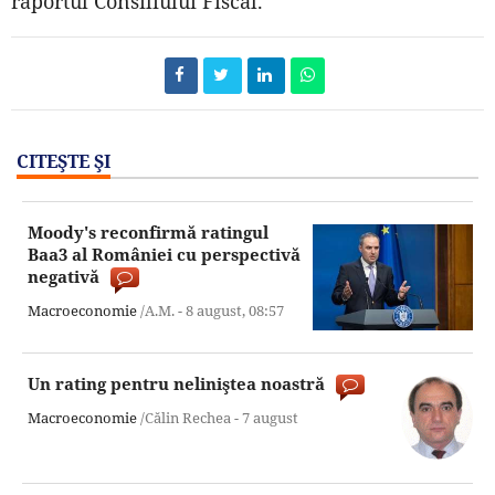
raportul Consiliului Fiscal.
CITEŞTE ŞI
Moody's reconfirmă ratingul
Baa3 al României cu perspectivă
negativă
Macroeconomie
/A.M. -
8 august,
08:57
Un rating pentru neliniştea noastră
Macroeconomie
/Călin Rechea -
7 august