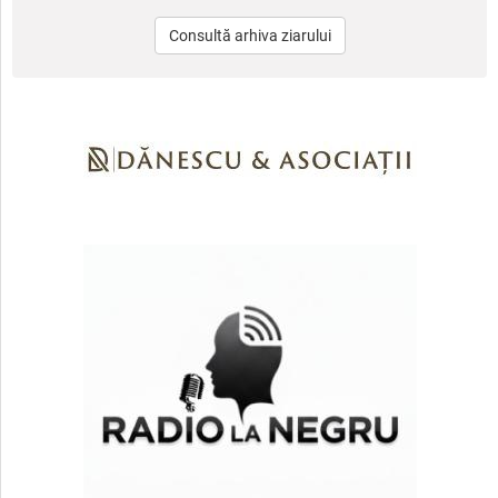
Consultă arhiva ziarului