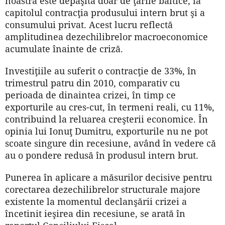
noastră este depăşită doar de ţările baltice, la
capitolul contracţia produsului intern brut şi a
consumului privat. Acest lucru reflectă
amplitudinea dezechilibrelor macroeconomice
acumulate înainte de criză.
Investiţiile au suferit o contracţie de 33%, în
trimestrul patru din 2010, comparativ cu
perioada de dinaintea crizei, în timp ce
exporturile au cres-cut, în termeni reali, cu 11%,
contribuind la reluarea creşterii economice. În
opinia lui Ionuţ Dumitru, exporturile nu ne pot
scoate singure din recesiune, având în vedere că
au o pondere redusă în produsul intern brut.
Punerea în aplicare a măsurilor decisive pentru
corectarea dezechilibrelor structurale majore
existente la momentul declanşării crizei a
încetinit ieşirea din recesiune, se arată în