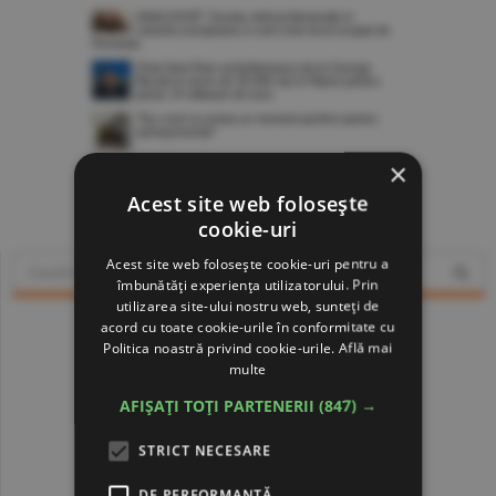
×
www.constructiibursa.ro
Acest site web folosește
cookie-uri
Acest site web folosește cookie-uri pentru a
îmbunătăți experiența utilizatorului. Prin
utilizarea site-ului nostru web, sunteți de
acord cu toate cookie-urile în conformitate cu
Politica noastră privind cookie-urile.
Află mai
multe
AFIȘAȚI TOȚI PARTENERII
(847) →
STRICT NECESARE
DE PERFORMANȚĂ