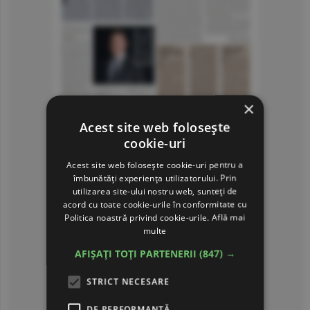
×
Acest site web folosește
cookie-uri
Acest site web folosește cookie-uri pentru a
îmbunătăți experiența utilizatorului. Prin
utilizarea site-ului nostru web, sunteți de
acord cu toate cookie-urile în conformitate cu
Politica noastră privind cookie-urile.
Află mai
multe
AFIȘAȚI TOȚI PARTENERII
(847) →
STRICT NECESARE
Consultă arhiva ziarului
DE PERFORMANȚĂ