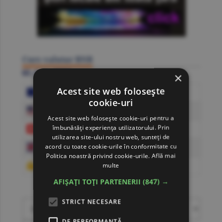
Curs valutar BNR
05 Aug. 2026
×
Acest site web folosește
Euro
5.2489
cookie-uri
Dolar SUA
4.5480
Acest site web folosește cookie-uri pentru a
îmbunătăți experiența utilizatorului. Prin
Franc elveţian
5.6210
utilizarea site-ului nostru web, sunteți de
acord cu toate cookie-urile în conformitate cu
Liră sterlină
6.1244
Politica noastră privind cookie-urile.
Află mai
multe
Gram de aur
607.9521
AFIȘAȚI TOȚI PARTENERII
(847) →
convertor valutar
STRICT NECESARE
»
DE PERFORMANȚĂ