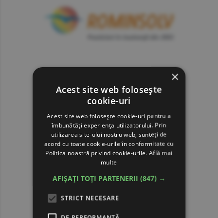
×
Acest site web folosește
cookie-uri
Acest site web folosește cookie-uri pentru a
îmbunătăți experiența utilizatorului. Prin
utilizarea site-ului nostru web, sunteți de
acord cu toate cookie-urile în conformitate cu
Politica noastră privind cookie-urile.
Află mai
multe
AFIȘAȚI TOȚI PARTENERII
(847) →
STRICT NECESARE
DE PERFORMANȚĂ