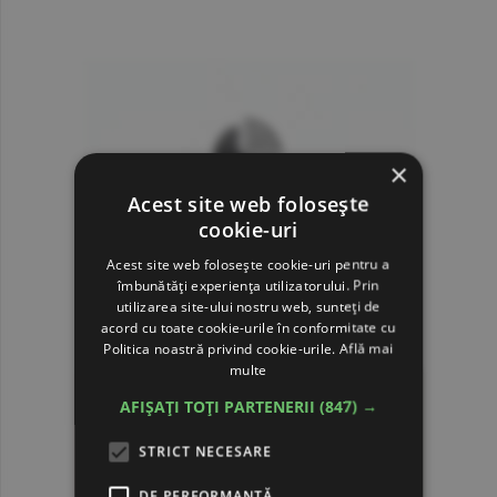
×
Acest site web folosește
cookie-uri
Acest site web folosește cookie-uri pentru a
îmbunătăți experiența utilizatorului. Prin
utilizarea site-ului nostru web, sunteți de
acord cu toate cookie-urile în conformitate cu
Politica noastră privind cookie-urile.
Află mai
multe
AFIȘAȚI TOȚI PARTENERII
(847) →
STRICT NECESARE
DE PERFORMANȚĂ