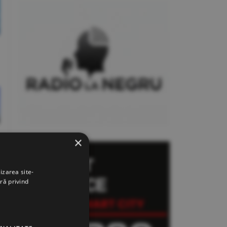
×
izarea site-
ră privind