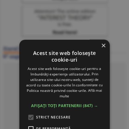
×
Ziarul BURSA
Acest site web folosește
07 august
cookie-uri
Click să citeşti ziarul
Acest site web folosește cookie-uri pentru a
îmbunătăți experiența utilizatorului. Prin
utilizarea site-ului nostru web, sunteți de
acord cu toate cookie-urile în conformitate cu
Politica noastră privind cookie-urile.
Află mai
multe
AFIȘAȚI TOȚI PARTENERII
(847) →
STRICT NECESARE
DE PERFORMANȚĂ