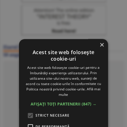
×
Ziarul BURSA
Acest site web folosește
10 august
cookie-uri
Click să citeşti ziarul
Acest site web folosește cookie-uri pentru a
îmbunătăți experiența utilizatorului. Prin
utilizarea site-ului nostru web, sunteți de
acord cu toate cookie-urile în conformitate cu
Politica noastră privind cookie-urile.
Află mai
multe
AFIȘAȚI TOȚI PARTENERII
(847) →
STRICT NECESARE
DE PERFORMANȚĂ