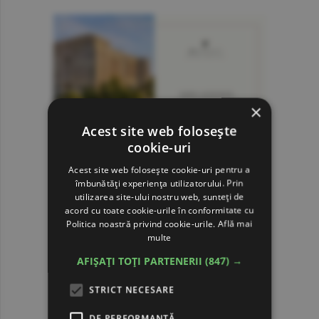
×
Acest site web folosește
cookie-uri
Acest site web folosește cookie-uri pentru a
îmbunătăți experiența utilizatorului. Prin
utilizarea site-ului nostru web, sunteți de
acord cu toate cookie-urile în conformitate cu
Politica noastră privind cookie-urile.
Află mai
multe
AFIȘAȚI TOȚI PARTENERII
(847) →
STRICT NECESARE
DE PERFORMANȚĂ