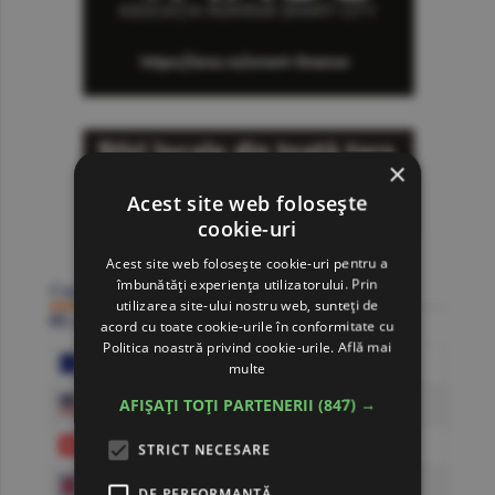
×
Acest site web folosește
cookie-uri
Acest site web folosește cookie-uri pentru a
îmbunătăți experiența utilizatorului. Prin
Curs valutar BNR
utilizarea site-ului nostru web, sunteți de
05 Aug. 2026
acord cu toate cookie-urile în conformitate cu
Politica noastră privind cookie-urile.
Află mai
Euro
5.2489
multe
AFIȘAȚI TOȚI PARTENERII
(847) →
Dolar SUA
4.5480
Franc elveţian
5.6210
STRICT NECESARE
Liră sterlină
6.1244
DE PERFORMANȚĂ