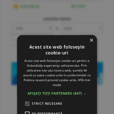
Gram de aur
607.9521
convertor valutar
»
×
=
?
Acest site web folosește
cookie-uri
mai multe cotaţii valutare
Acest site web folosește cookie-uri pentru a
îmbunătăți experiența utilizatorului. Prin
utilizarea site-ului nostru web, sunteți de
acord cu toate cookie-urile în conformitate cu
Politica noastră privind cookie-urile.
Află mai
multe
AFIȘAȚI TOȚI PARTENERII
(847) →
STRICT NECESARE
DE PERFORMANȚĂ