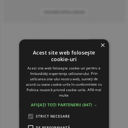
Consultă arhiva ziarului
×
Acest site web folosește
cookie-uri
Acest site web folosește cookie-uri pentru a
îmbunătăți experiența utilizatorului. Prin
utilizarea site-ului nostru web, sunteți de
acord cu toate cookie-urile în conformitate cu
Politica noastră privind cookie-urile.
Află mai
multe
AFIȘAȚI TOȚI PARTENERII
(847) →
STRICT NECESARE
DE PERFORMANȚĂ