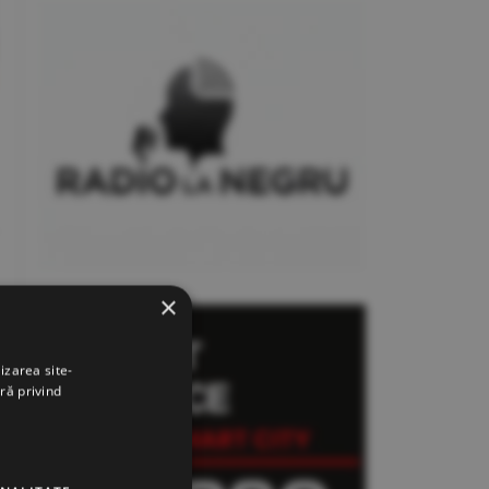
×
izarea site-
ră privind