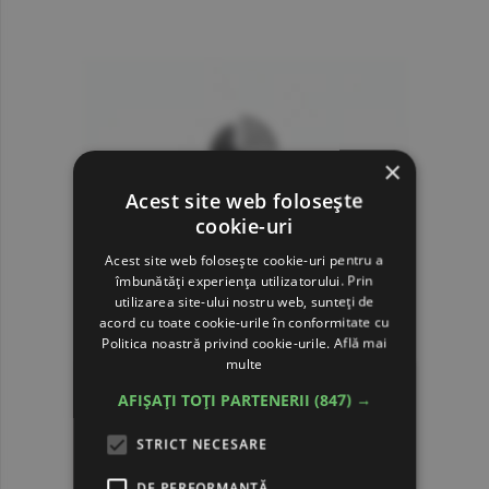
×
Acest site web folosește
cookie-uri
Acest site web folosește cookie-uri pentru a
îmbunătăți experiența utilizatorului. Prin
utilizarea site-ului nostru web, sunteți de
acord cu toate cookie-urile în conformitate cu
Politica noastră privind cookie-urile.
Află mai
multe
AFIȘAȚI TOȚI PARTENERII
(847) →
STRICT NECESARE
DE PERFORMANȚĂ