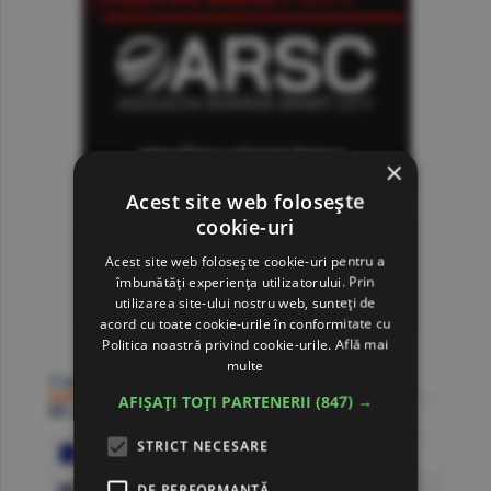
×
Acest site web folosește
cookie-uri
Acest site web folosește cookie-uri pentru a
îmbunătăți experiența utilizatorului. Prin
utilizarea site-ului nostru web, sunteți de
acord cu toate cookie-urile în conformitate cu
Politica noastră privind cookie-urile.
Află mai
multe
Curs valutar BNR
AFIȘAȚI TOȚI PARTENERII
(847) →
05 Aug. 2026
STRICT NECESARE
Euro
5.2489
DE PERFORMANȚĂ