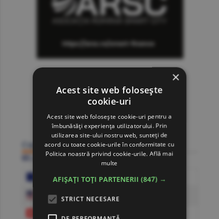
×
Acest site web folosește
cookie-uri
Acest site web folosește cookie-uri pentru a
îmbunătăți experiența utilizatorului. Prin
utilizarea site-ului nostru web, sunteți de
Curs valutar BNR
acord cu toate cookie-urile în conformitate cu
Politica noastră privind cookie-urile.
Află mai
05 Aug. 2026
multe
Euro
5.2489
AFIȘAȚI TOȚI PARTENERII
(847) →
Dolar SUA
4.5480
STRICT NECESARE
Franc elveţian
5.6210
DE PERFORMANȚĂ