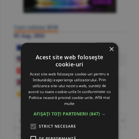
Curs valutar BNR
05 Aug. 2026
×
Euro
5.2489
Acest site web folosește
Dolar SUA
4.5480
cookie-uri
Franc elveţian
5.6210
Acest site web folosește cookie-uri pentru a
îmbunătăți experiența utilizatorului. Prin
Liră sterlină
6.1244
utilizarea site-ului nostru web, sunteți de
acord cu toate cookie-urile în conformitate cu
Gram de aur
607.9521
Politica noastră privind cookie-urile.
Află mai
multe
convertor valutar
AFIȘAȚI TOȚI PARTENERII
(847) →
»
STRICT NECESARE
=
?
DE PERFORMANȚĂ