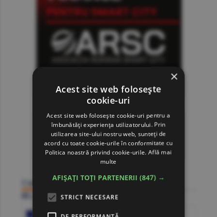
×
Acest site web folosește
cookie-uri
Acest site web folosește cookie-uri pentru a
îmbunătăți experiența utilizatorului. Prin
utilizarea site-ului nostru web, sunteți de
acord cu toate cookie-urile în conformitate cu
Politica noastră privind cookie-urile.
Află mai
multe
AFIȘAȚI TOȚI PARTENERII
(847) →
Curs valutar BNR
05 Aug. 2026
STRICT NECESARE
Euro
5.2489
DE PERFORMANȚĂ