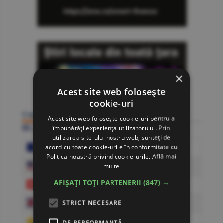
×
Acest site web folosește
cookie-uri
Curs valutar BNR
Acest site web folosește cookie-uri pentru a
05 Aug. 2026
îmbunătăți experiența utilizatorului. Prin
utilizarea site-ului nostru web, sunteți de
acord cu toate cookie-urile în conformitate cu
Euro
5.2489
Politica noastră privind cookie-urile.
Află mai
multe
Dolar SUA
4.5480
AFIȘAȚI TOȚI PARTENERII
(847) →
Franc elveţian
5.6210
STRICT NECESARE
Liră sterlină
6.1244
Gram de aur
607.9521
DE PERFORMANȚĂ