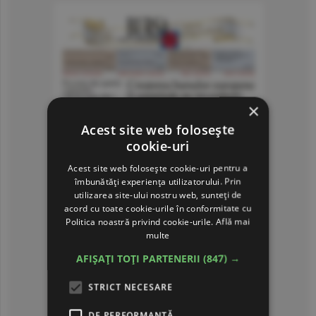
×
Acest site web folosește
cookie-uri
Acest site web folosește cookie-uri pentru a
îmbunătăți experiența utilizatorului. Prin
utilizarea site-ului nostru web, sunteți de
acord cu toate cookie-urile în conformitate cu
Politica noastră privind cookie-urile.
Află mai
multe
AFIȘAȚI TOȚI PARTENERII
(847) →
STRICT NECESARE
DE PERFORMANȚĂ