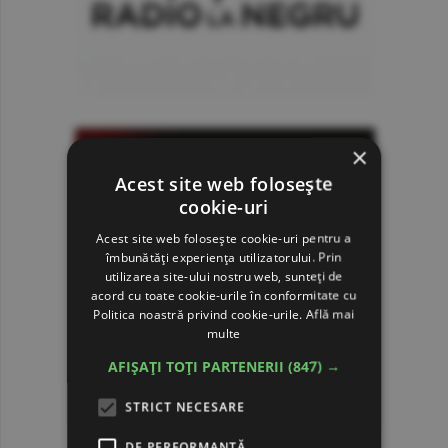
×
Acest site web folosește
cookie-uri
Acest site web folosește cookie-uri pentru a
îmbunătăți experiența utilizatorului. Prin
utilizarea site-ului nostru web, sunteți de
acord cu toate cookie-urile în conformitate cu
Politica noastră privind cookie-urile.
Află mai
multe
AFIȘAȚI TOȚI PARTENERII
(847) →
STRICT NECESARE
DE PERFORMANȚĂ