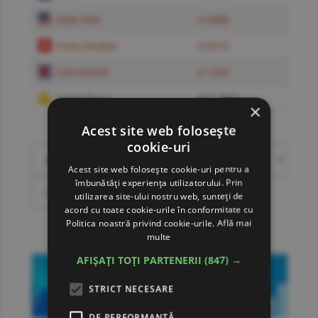
Dolar SUA
4.5480
Franc elveţian
5.6210
Liră sterlină
6.1244
Gram de aur
607.9521
×
Acest site web folosește
convertor valutar
cookie-uri
»
Acest site web folosește cookie-uri pentru a
îmbunătăți experiența utilizatorului. Prin
=
?
utilizarea site-ului nostru web, sunteți de
acord cu toate cookie-urile în conformitate cu
Politica noastră privind cookie-urile.
Află mai
mai multe cotaţii valutare
multe
AFIȘAȚI TOȚI PARTENERII
(847) →
STRICT NECESARE
DE PERFORMANȚĂ