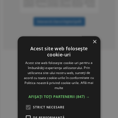
×
Consultă arhiva ziarului
Acest site web folosește
cookie-uri
Acest site web folosește cookie-uri pentru a
îmbunătăți experiența utilizatorului. Prin
utilizarea site-ului nostru web, sunteți de
acord cu toate cookie-urile în conformitate cu
Politica noastră privind cookie-urile.
Află mai
multe
AFIȘAȚI TOȚI PARTENERII
(847) →
STRICT NECESARE
DE PERFORMANȚĂ