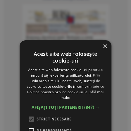
×
Acest site web folosește
cookie-uri
Acest site web folosește cookie-uri pentru a
îmbunătăți experiența utilizatorului. Prin
utilizarea site-ului nostru web, sunteți de
acord cu toate cookie-urile în conformitate cu
Politica noastră privind cookie-urile.
Află mai
multe
AFIȘAȚI TOȚI PARTENERII
(847) →
STRICT NECESARE
DE PERFORMANȚĂ